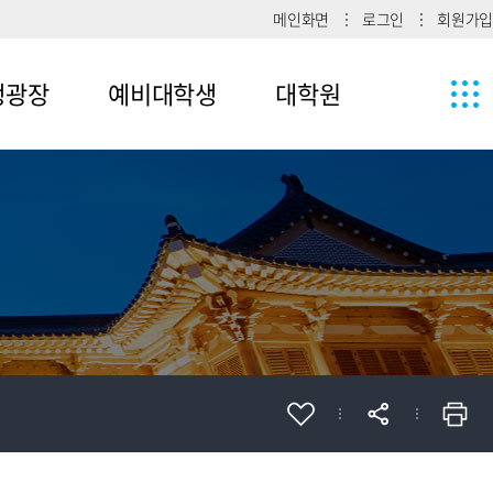
메인화면
로그인
회원가입
생광장
예비대학생
대학원
1
메뉴4-1
2
메뉴4-2
메뉴4-3