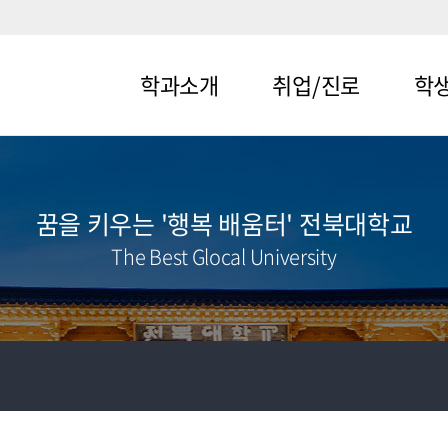
학과소개
취업/진로
학
메뉴1-1
메뉴2-1
메뉴3-
메뉴1-2
메뉴2-2
메뉴3-
꿈을 키우는 '행복 배움터' 전북대학교
The Best Glocal University