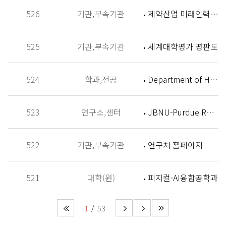
526
기관,부속기관
제약산업 미래인력 양성센터 홈페이지
525
기관,부속기관
세계대학평가 평판도
524
학과,전공
Department of History
523
연구소,센터
JBNU-Purdue Research Institute (JPRI)
522
기관,부속기관
연구처 홈페이지
521
대학(원)
피지컬-AI융합공학과
1
53