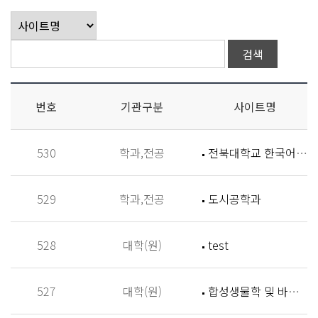
번호
기관구분
사이트명
530
학과,전공
전북대학교 한국어학과
529
학과,전공
도시공학과
528
대학(원)
test
527
대학(원)
합성생물학 및 바이오신소재개발 연구실 (Synthetic Biology and Biomaterials Lab,SBBL)