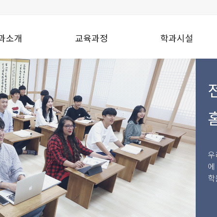
과소개
교육과정
학과시설
우
에
학