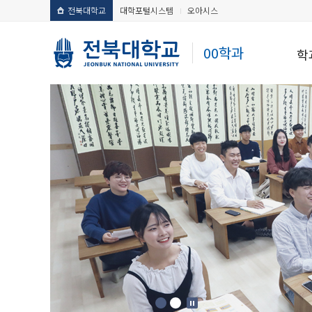
전북대학교
대학포털시스템
오아시스
00학과
학