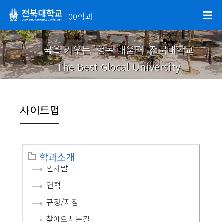
00학과
꿈을 키우는 '행복 배움터' 전북대학교
The Best Glocal University
사이트맵
학과소개
인사말
연혁
규정/지침
찾아오시는길