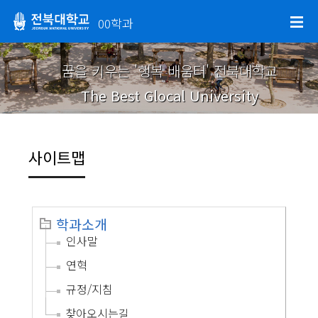
00학과
꿈을 키우는 '행복 배움터' 전북대학교
The Best Glocal University
사이트맵
학과소개
인사말
연혁
규정/지침
찾아오시는길