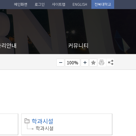
메인화면
로그인
사이트맵
ENGLISH
전북대학교
아리안내
커뮤니티
100%
학과시설
학과시설