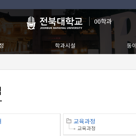
00학과
정
학과시설
동
맵
개
교육과정
교육과정