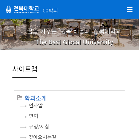
00학과
꿈을 키우는 '행복 배움터' 전북대학교
The Best Glocal University
사이트맵
학과소개
인사말
연혁
규정/지침
찾아오시는길